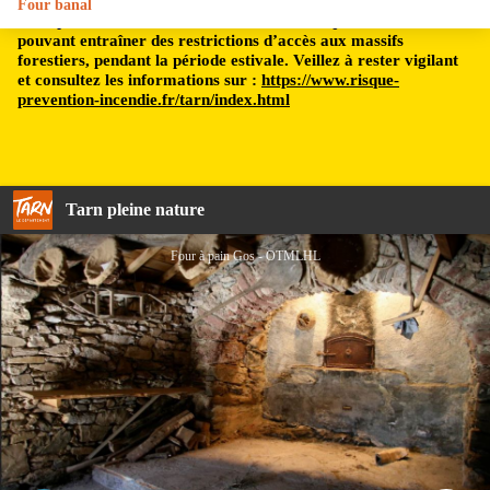
Four banal
Le département du Tarn est soumis à un risque incendie,
pouvant entraîner des restrictions d’accès aux massifs
forestiers, pendant la période estivale. Veillez à rester vigilant
et consultez les informations sur :
https://www.risque-
prevention-incendie.fr/tarn/index.html
Tarn pleine nature
Four à pain Gos - OTMLHL