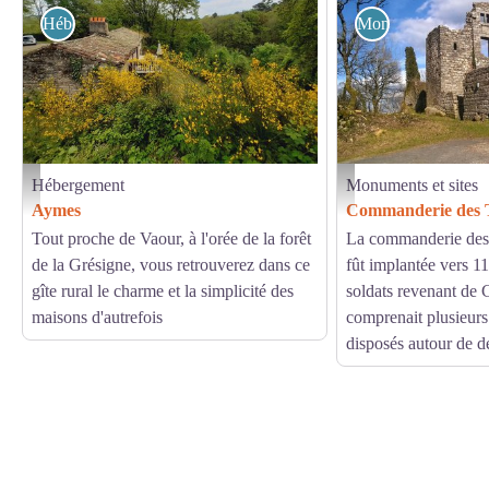
Hébergement
Monuments et sites
Hébergement
Monuments et sites
G1256 - Aymes - Tarn - Extérieur - Gîtes de France
Commanderie des Templiers
Aymes
Commanderie des 
Tout proche de Vaour, à l'orée de la forêt
La commanderie des
de la Grésigne, vous retrouverez dans ce
fût implantée vers 1
gîte rural le charme et la simplicité des
soldats revenant de 
maisons d'autrefois
comprenait plusieurs
disposés autour de de