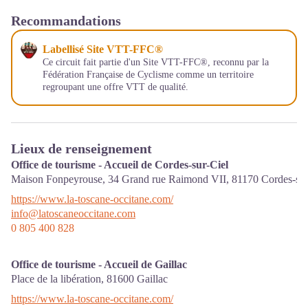
Recommandations
Labellisé Site VTT-FFC®
Ce circuit fait partie d'un Site VTT-FFC®, reconnu par la
Fédération Française de Cyclisme comme un territoire
regroupant une offre VTT de qualité.
Lieux de renseignement
Office de tourisme - Accueil de Cordes-sur-Ciel
Maison Fonpeyrouse, 34 Grand rue Raimond VII,
81170
Cordes-sur
https://www.la-toscane-occitane.com/
info@latoscaneoccitane.com
0 805 400 828
Office de tourisme - Accueil de Gaillac
Place de la libération,
81600
Gaillac
https://www.la-toscane-occitane.com/