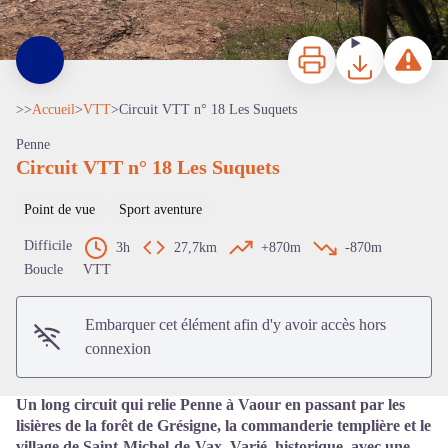
Imprimer
Télécharger
Signaler 
>>
Accueil
>
VTT
>
Circuit VTT n° 18 Les Suquets
Penne
Circuit VTT n° 18 Les Suquets
Point de vue
Sport aventure
Voir l'image en plein écran
Difficile
3h
27,7km
+870m
-870m
Boucle
VTT
Embarquer cet élément afin d'y avoir accès hors
connexion
Un long circuit qui relie Penne à Vaour en passant par les
lisières de la forêt de Grésigne, la commanderie templière et le
village de Saint-Michel-de-Vax. Varié, historique, avec une