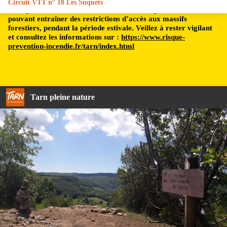
Circuit VTT n° 18 Les Suquets
Le département du Tarn est soumis à un risque incendie,
pouvant entraîner des restrictions d’accès aux massifs
forestiers, pendant la période estivale. Veillez à rester vigilant
et consultez les informations sur :
https://www.risque-
prevention-incendie.fr/tarn/index.html
Tarn pleine nature
Point de vue depuis le Suquet - C. Manuel - 2019