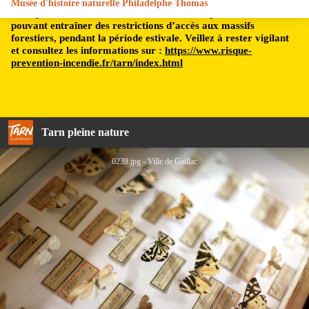
Musée d'histoire naturelle Philadelphe Thomas
Le département du Tarn est soumis à un risque incendie,
pouvant entraîner des restrictions d’accès aux massifs
forestiers, pendant la période estivale. Veillez à rester vigilant
et consultez les informations sur :
https://www.risque-
prevention-incendie.fr/tarn/index.html
Tarn pleine nature
0239.jpg - Ville de Gaillac