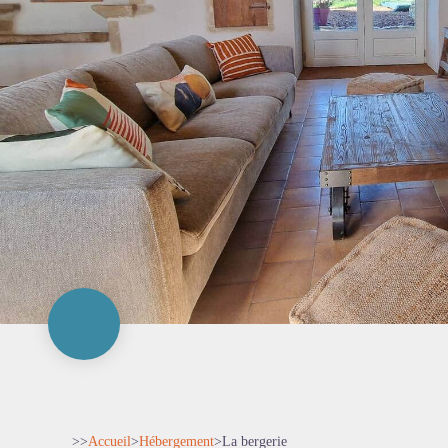
>>
Accueil
>
Hébergement
>
La bergerie