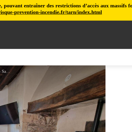
pouvant entraîner des restrictions d’accès aux massifs fore
isque-prevention-incendie.fr/tarn/index.html
La bergerie_Paulinet - Salon