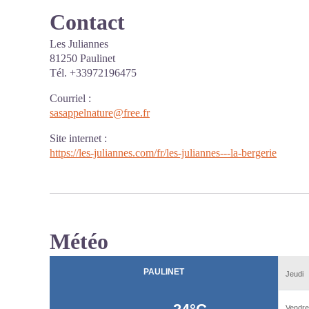
Contact
Les Juliannes
81250 Paulinet
Tél. +33972196475
Courriel
:
sasappelnature@free.fr
Site internet
:
https://les-juliannes.com/fr/les-juliannes---la-bergerie
Météo