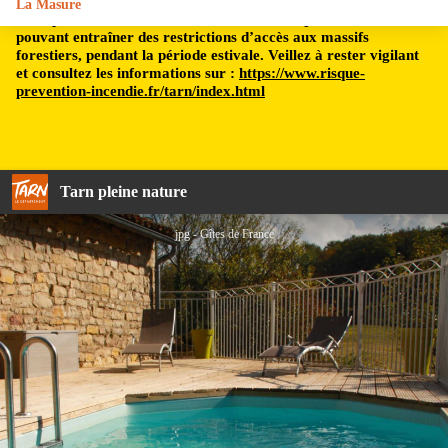
La Masure
Le département du Tarn est soumis à un risque incendie,
pouvant entraîner des restrictions d’accès aux massifs
forestiers, pendant la période estivale. Veillez à rester vigilant
et consultez les informations sur :
https://www.risque-
prevention-incendie.fr/tarn/index.html
Tarn pleine nature
jpg - Gîtes de France