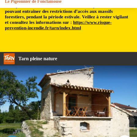
Le Pigeonnier de Fonclamouse
Le département du Tarn est soumis à un risque incendie,
pouvant entraîner des restrictions d’accès aux massifs
forestiers, pendant la période estivale. Veillez à rester vigilant
et consultez les informations sur :
https://www.risque-
prevention-incendie.fr/tarn/index.html
Tarn pleine nature
Gîtes de France