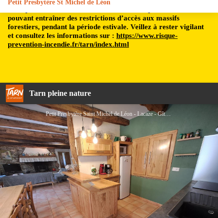
Petit Presbytère St Michel de Léon
Le département du Tarn est soumis à un risque incendie,
pouvant entraîner des restrictions d’accès aux massifs
forestiers, pendant la période estivale. Veillez à rester vigilant
et consultez les informations sur :
https://www.risque-
prevention-incendie.fr/tarn/index.html
Tarn pleine nature
Petit Presbytère Saint Michel de Léon - Lacaze - Gîtes de France Sud - pièce à vivre - Gîtes de France