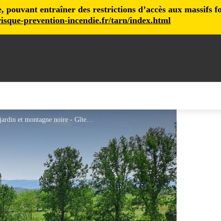
pouvant entraîner des restrictions d’accès aux massifs fore
isque-prevention-incendie.fr/tarn/index.html
Les 3 Ifs - Frèjeville - Gîtes de France Sud - vue jardin et montagne noire - Gîtes de France