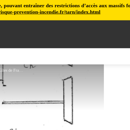
pouvant entraîner des restrictions d’accès aux massifs fore
isque-prevention-incendie.fr/tarn/index.html
G730 - La Baraque à Paille - Gîtes de France