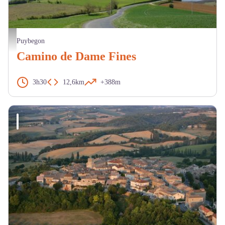
Le village - Mairie Puybegon
Puybegon
Camino de Dame Fines
3h30
12,6km
+388m