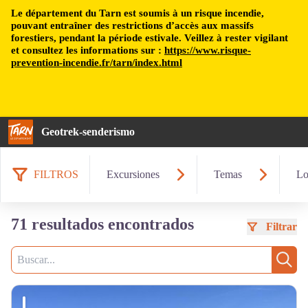
Le département du Tarn est soumis à un risque incendie,
pouvant entraîner des restrictions d’accès aux massifs
forestiers, pendant la période estivale. Veillez à rester vigilant
et consultez les informations sur :
https://www.risque-
prevention-incendie.fr/tarn/index.html
Geotrek-senderismo
FILTROS
Excursiones
Temas
Lo
71 resultados encontrados
Filtrar
Busca
Busc