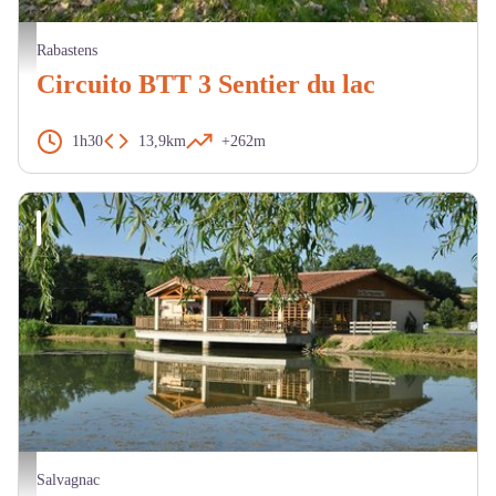
Lac des Auzerals - M. Cazeméa
Rabastens
Circuito BTT 3 Sentier du lac
1h30
13,9km
+262m
Guinguette du Lac des Sourigous - mairie de Salvagnac
Salvagnac