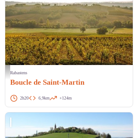
Paysage de vignes - Pascale Walter CDT tarn
Rabastens
Boucle de Saint-Martin
2h20
6,9km
+124m