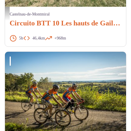
Vue chemin autour de Cahuzac - BP
Castelnau-de-Montmiral
Circuito BTT 10 Les hauts de Gaillac noir
5h
46,4km
+968m