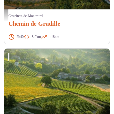
Vue aérienne de Castelnau de Montmiral - D. Viet
Castelnau-de-Montmiral
Chemin de Gradille
2h40
8,9km
+184m