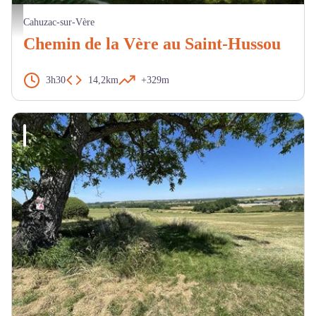
Vignobles - D.Viet
Cahuzac-sur-Vère
Chemin de la Vère au Saint-Hussou
3h30
14,2km
+329m