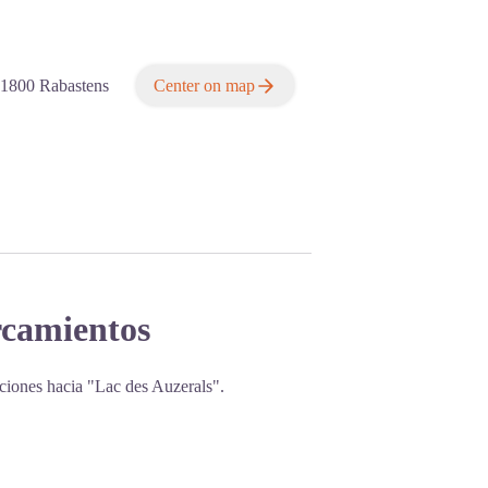
81800
Rabastens
Center on map
rcamientos
aciones hacia "Lac des Auzerals".