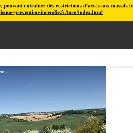
pouvant entraîner des restrictions d’accès aux massifs fore
isque-prevention-incendie.fr/tarn/index.html
Vue alentour de Rabastens - BP