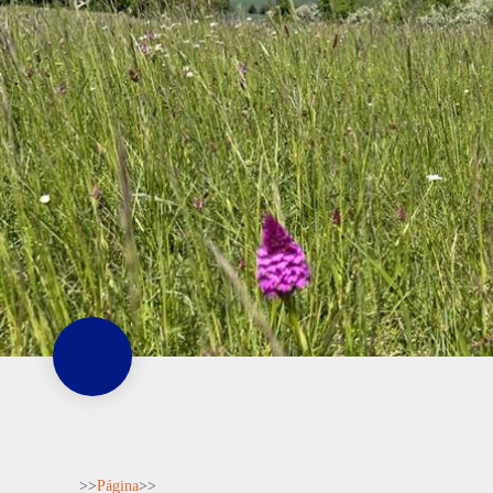
>>
Página
>
>