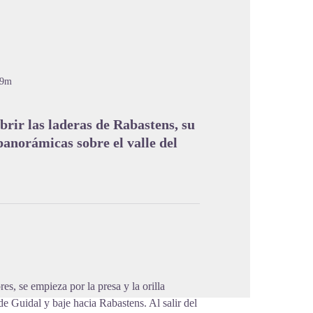
99m
cture in full screen
brir las laderas de Rabastens, su
panorámicas sobre el valle del
es, se empieza por la presa y la orilla
 de Guidal y baje hacia Rabastens. Al salir del