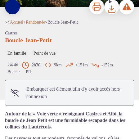
Imprimer
Télécharger
Signaler 
>>
Accueil
>
Randonnée
>
Boucle Jean-Petit
Castres
Boucle Jean-Petit
En famille
Point de vue
Voir l'image en plein écran
Facile
2h30
9km
+151m
-152m
Boucle
PR
Embarquer cet élément afin d'y avoir accès hors
connexion
Autour de la « Voie verte » rejoignant Castres et Albi, la
boucle de Jean-Petit est une formidable escapade dans les
collines du Lautrécois.
Des paysages tout en rondeurs, façonnés de vallons, où les