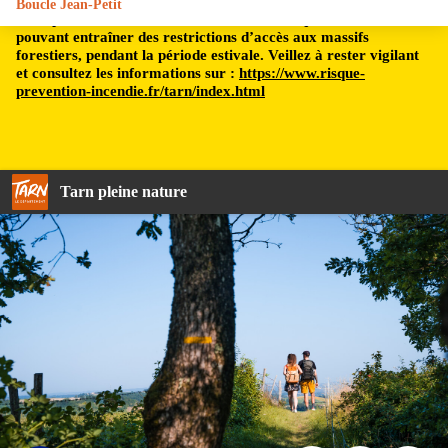
Boucle Jean-Petit
Le département du Tarn est soumis à un risque incendie,
pouvant entraîner des restrictions d’accès aux massifs
forestiers, pendant la période estivale. Veillez à rester vigilant
et consultez les informations sur :
https://www.risque-
prevention-incendie.fr/tarn/index.html
Tarn pleine nature
Entre2poles