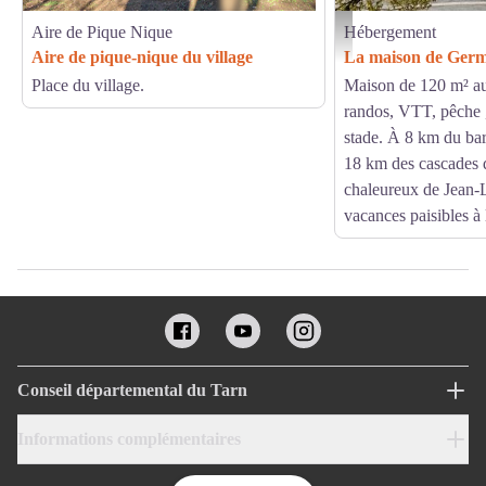
Aire de Pique Nique
Hébergement
La maison de Germaine_Ray
Aire de pique-nique du village
La maison de Ger
Place du village.
Maison de 120 m² au
randos, VTT, pêche ,
stade. À 8 km du bar
18 km des cascades d
chaleureux de Jean-
vacances paisibles à
Conseil départemental du Tarn
Informations complémentaires