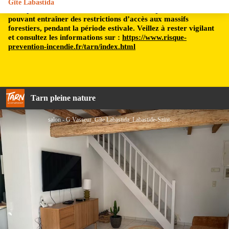
Gîte Labastida
Le département du Tarn est soumis à un risque incendie,
pouvant entraîner des restrictions d’accès aux massifs
forestiers, pendant la période estivale. Veillez à rester vigilant
et consultez les informations sur :
https://www.risque-
prevention-incendie.fr/tarn/index.html
Tarn pleine nature
salon - G.Vasseur_Gîte Labastida_Labastide-Saint-Georges