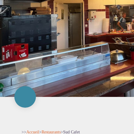
>>
Accueil
>
Restaurants
>
Sud Cafet