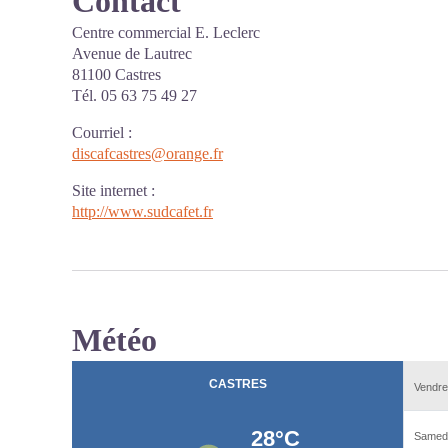
Contact
Centre commercial E. Leclerc
Avenue de Lautrec
81100 Castres
Tél. 05 63 75 49 27
Courriel
:
discafcastres@orange.fr
Site internet
:
http://www.sudcafet.fr
Météo