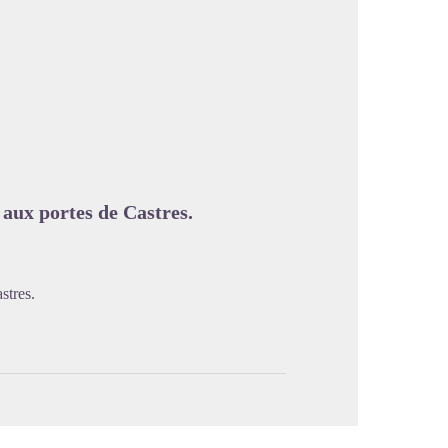
image en plein écran
aux portes de Castres.
stres.