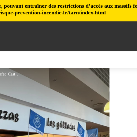
pouvant entraîner des restrictions d’accès aux massifs fore
isque-prevention-incendie.fr/tarn/index.html
Sud Cafet_Castres - Sud Cafet_Castres