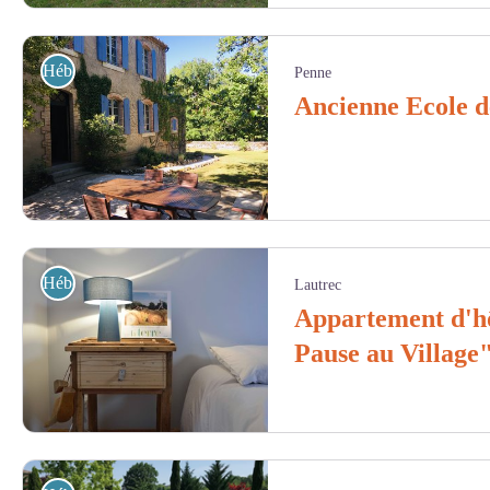
Gîtes de France
Hébergement
Penne
Ancienne Ecole 
Ancienne Ecole de Moncéré - ATTER - Gîtes de France
Hébergement
Lautrec
Appartement d'h
Pause au Village
Appartement d'hôtes Lautrec - Temps de Pause