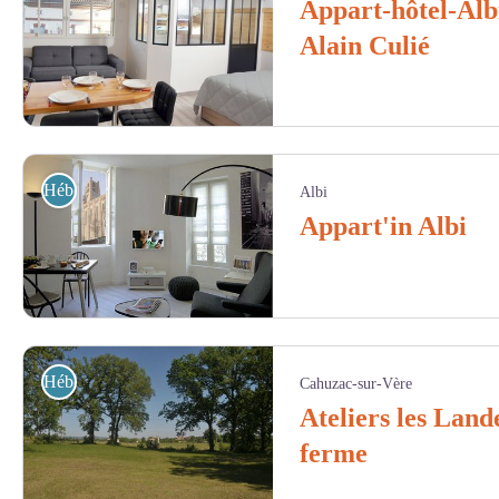
Appart-hôtel-Albi
Alain Culié
Appart Hôtel Soleilhou - Appart Hôtel Soleilhou
Hébergement
Albi
Appart'in Albi
Appart' in Albi Gîtes de France Tarn - Gîtes de France
Hébergement
Cahuzac-sur-Vère
Ateliers les Land
ferme