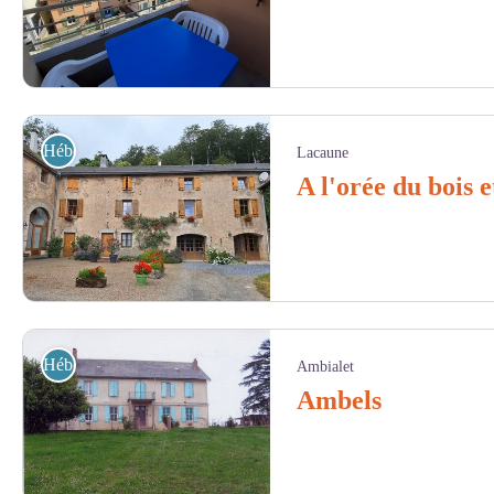
Gîtes de France Tarn Citybreak Albi Rive Droite G1132 - ATTER - Gîtes
Hébergement
Lacaune
A l'orée du bois 
A l'orée du bois et du château_Lacaune - Hubner
Hébergement
Ambialet
Ambels