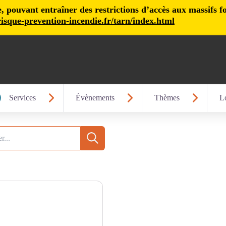
pouvant entraîner des restrictions d’accès aux massifs fore
isque-prevention-incendie.fr/tarn/index.html
Services
Évènements
Thèmes
Lo
Recherche