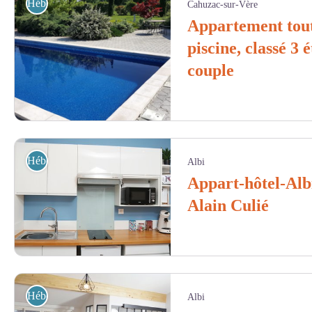
Hébergement
Cahuzac-sur-Vère
Appartement tout
piscine, classé 3 
couple
Piscine - Jean-Claude ROBLES
Hébergement
Albi
Appart-hôtel-Alb
Alain Culié
Appart Hotel Rochegude - Appart Hotel Rochegude
Hébergement
Albi