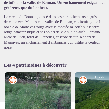
de tuf dans la vallée de Bonnan. Un enchaînement exigeant et
généreux, que du bonheur.
Voir l'image en plein écran
Le circuit du Bonnan poussé dans ses retranchements : après la
descente vers Milhars et la vallée de Bonnan, ce circuit ajoute la
boucle de Marnaves rouge avec sa montée musclée sur la terre
rouge caractéristique et ses points de vue sur la vallée. Fontaine
Mère de Dieu, forêt de Grézelles, cascade de tuf, sentiers de
Marnaves, un enchaînement d'ambiances qui justifie la couleur
noire.
Les 4 patrimoines à découvrir
Mégaphorbiaie - CD81
Des milieux 
Flore
Flore