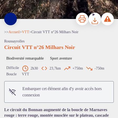
Imprimer
Télécharger
Signaler 
>>
Accueil
>
VTT
>
Circuit VTT n°26 Milhars Noir
Roussayrolles
Circuit VTT n°26 Milhars Noir
Biodiversité remarquable
Sport aventure
Difficile
2h30
23,7km
+750m
-750m
Boucle
VTT
Embarquer cet élément afin d'y avoir accès hors
connexion
Le circuit du Bonnan augmenté de la boucle de Marnaves
rouge : terre rouge, montée musclée sur le plateau, cascade