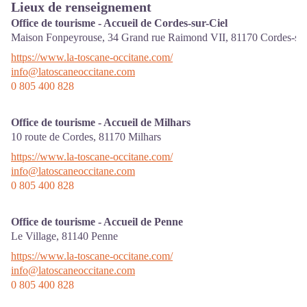
Lieux de renseignement
Office de tourisme - Accueil de Cordes-sur-Ciel
Maison Fonpeyrouse, 34 Grand rue Raimond VII,
81170
Cordes-sur
https://www.la-toscane-occitane.com/
info@latoscaneoccitane.com
0 805 400 828
Office de tourisme - Accueil de Milhars
10 route de Cordes,
81170
Milhars
https://www.la-toscane-occitane.com/
info@latoscaneoccitane.com
0 805 400 828
Office de tourisme - Accueil de Penne
Le Village,
81140
Penne
https://www.la-toscane-occitane.com/
info@latoscaneoccitane.com
0 805 400 828