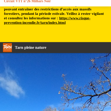
Circuit VTT n°26 Milhars Noir
Le département du Tarn est soumis à un risque incendie,
pouvant entraîner des restrictions d’accès aux massifs
forestiers, pendant la période estivale. Veillez à rester vigilant
et consultez les informations sur :
https://www.risque-
prevention-incendie.fr/tarn/index.html
Tarn pleine nature
Chêne de la vallée de Bonnan - C.Manuel - 2023