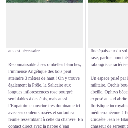
Mégaphorbiaie
Milieux secs
La Mégaphorbiaie est un type de zone
Si le bas fond de la 
humide caractérisée par des formations à
clairement humide, l
Voir l'image en plein écran
hautes herbes. Stade transitoire entre
très secs et caractéri
zone humide et forêt, il est difficile de la
karstiques. Le calcaire
conserver en l’état, une fauche tous les 4
accentue le caractère
ans est nécessaire.
fine épaisseur du so
rase, parfois ponctué
Reconnaissable à ses ombelles blanches,
rabougris caractérise
l’immense Angélique des bois peut
atteindre 3 mètres de haut ! On y trouve
Un espace prisé par 
également la Prêle, la Salicaire aux
militaire, Orchis bo
longues inflorescences rose pourpré
abeille, Ophrys béca
semblables à des épis, mais aussi
exposé au sud abrite 
l’Eupatoire chanvrine très dominante ici
floristique incroyabl
avec ses couleurs rosées et surtout sa
méditerranéenne ! Te
feuille ressemblant à celle du chanvre. En
Circaète-Jean-le-Bla
contact direct avec la nappe d’eau
chasseur de serpent 