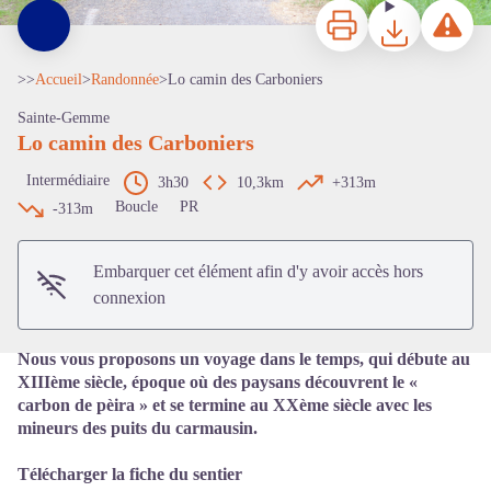
Imprimer
Télécharger
Signaler 
>>
Accueil
>
Randonnée
>
Lo camin des Carboniers
Sainte-Gemme
Lo camin des Carboniers
Intermédiaire
3h30
10,3km
+313m
Voir l'image en plein écran
Boucle
PR
-313m
Embarquer cet élément afin d'y avoir accès hors
connexion
Nous vous proposons un voyage dans le temps, qui débute au
XIIIème siècle, époque où des paysans découvrent le «
carbon de pèira » et se termine au XXème siècle avec les
mineurs des puits du carmausin.
Télécharger la fiche du sentier