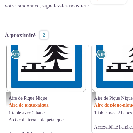
votre randonnée, signalez-les nous ici :
À proximité
2
Aire de Pique Nique
Aire de Pique Niq
Aire de Pique Nique
Aire de Pique Nique
Aire de pique nique Logo
Aire de pique nique Logo
Aire de pique-nique
Aire de pique-niqu
1 table avec 2 bancs.
1 table avec 2 bancs
A côté du terrain de pétanque.
Accessibilité handic