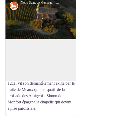
Notre Dame de Montaigut - Christophe Lopez
Patrimoine
Notre Dame de Montaigut
Au XIIe siècle, propriété des templiers de
Vaour, sur la motte féodale, le chapelle
Voir l'image en plein écran
Notre Dame de Montaigut (ou Montégut)
appartenait au puissant château du même
nom qui, pris par Simon de Monfort en
1211, vit son démantèlement exigé par le
traité de Meaux qui marquait de la
croisade des Albigeois. Simon de
Monfort épargna la chapelle qui devint
église paroissiale.