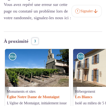
Vous avez repéré une erreur sur cette
page ou constaté un problème lors de
Signaler
votre randonnée, signalez-les nous ici :
À proximité
3
Monuments et sites
Hébergement
Monuments et sites
Hébergement
Patrick Poupart
Extérieur - G. GOLSE
Eglise Notre Dame de Montaigut
Les Blancs
L'église de Montaigut, initialement issue
Isolé au milieu de 5 