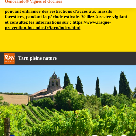
Oenorando® Vignes et clochers
Le département du Tarn est soumis à un risque incendie,
pouvant entraîner des restrictions d’accès aux massifs
forestiers, pendant la période estivale. Veillez à rester vigilant
et consultez les informations sur :
https://www.risque-
prevention-incendie.fr/tarn/index.html
Tarn pleine nature
St Salvy de Coutens - TD - CDRP