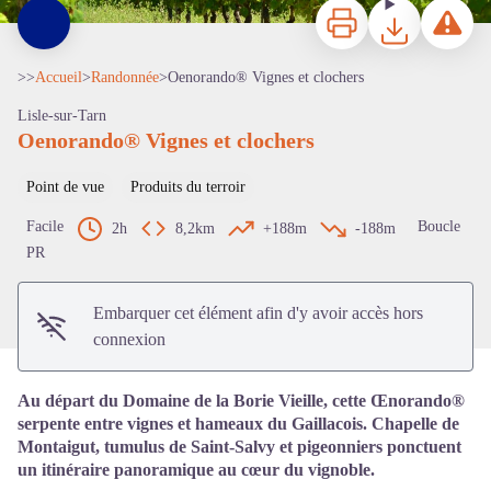
Imprimer
Télécharger
Signaler 
>>
Accueil
>
Randonnée
>
Oenorando® Vignes et clochers
Lisle-sur-Tarn
Oenorando® Vignes et clochers
Point de vue
Produits du terroir
Voir l'image en plein écran
Facile
Boucle
2h
8,2km
+188m
-188m
PR
Embarquer cet élément afin d'y avoir accès hors
connexion
Au départ du Domaine de la Borie Vieille, cette Œnorando®
serpente entre vignes et hameaux du Gaillacois. Chapelle de
Montaigut, tumulus de Saint-Salvy et pigeonniers ponctuent
un itinéraire panoramique au cœur du vignoble.