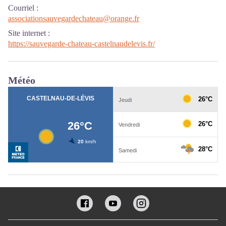
Courriel
:
associationsauvegardechateau@orange.fr
Site internet
:
https://sauvegarde-chateau-castelnaudelevis.fr/
Météo