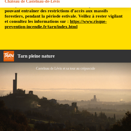
Château de Castelnau-de-Lévis
Le département du Tarn est soumis à un risque incendie,
pouvant entraîner des restrictions d’accès aux massifs
forestiers, pendant la période estivale. Veillez à rester vigilant
et consultez les informations sur :
https://www.risque-
prevention-incendie.fr/tarn/index.html
Tarn pleine nature
Castelnau de Lévis et sa tour au crépuscule