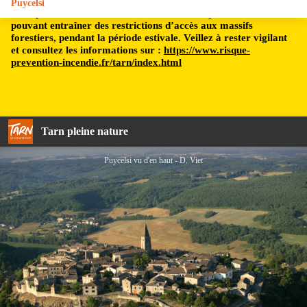
Puycelsi
Le département du Tarn est soumis à un risque incendie,
pouvant entraîner des restrictions d’accès aux massifs
forestiers, pendant la période estivale. Veillez à rester vigilant
et consultez les informations sur :
https://www.risque-
prevention-incendie.fr/tarn/index.html
Tarn pleine nature
Puycelsi vu d'en haut - D. Viet