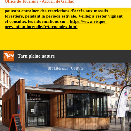
Office de Tourisme - Accueil de Gaillac
Le département du Tarn est soumis à un risque incendie,
pouvant entraîner des restrictions d’accès aux massifs
forestiers, pendant la période estivale. Veillez à rester vigilant
et consultez les informations sur :
https://www.risque-
prevention-incendie.fr/tarn/index.html
Tarn pleine nature
BIT Libération - OTBVG