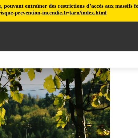
pouvant entraîner des restrictions d’accès aux massifs fore
isque-prevention-incendie.fr/tarn/index.html
aire de pique nique - pixabay