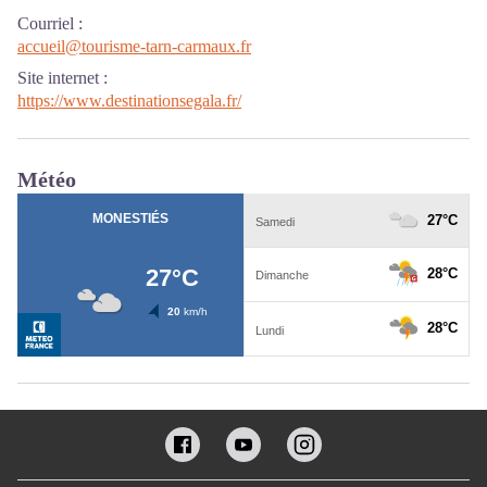
Courriel
:
accueil@tourisme-tarn-carmaux.fr
Site internet
:
https://www.destinationsegala.fr/
Météo