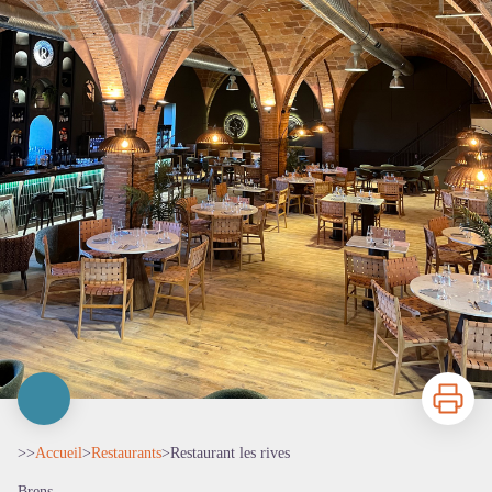
Imprimer
>>
Accueil
>
Restaurants
>
Restaurant les rives
Brens