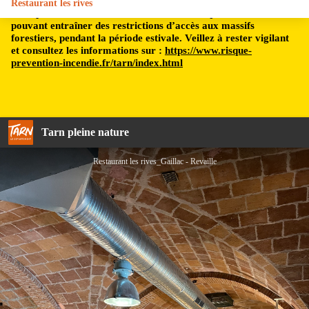
Restaurant les rives
Le département du Tarn est soumis à un risque incendie,
pouvant entraîner des restrictions d’accès aux massifs
forestiers, pendant la période estivale. Veillez à rester vigilant
et consultez les informations sur :
https://www.risque-
prevention-incendie.fr/tarn/index.html
Tarn pleine nature
Restaurant les rives_Gaillac - Revaille