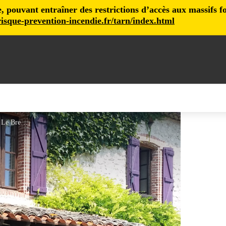
pouvant entraîner des restrictions d’accès aux massifs fore
isque-prevention-incendie.fr/tarn/index.html
Photo de couverture - Mr Le Breton