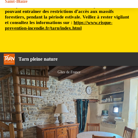
Saint-Blaize
Le département du Tarn est soumis à un risque incendie,
pouvant entraîner des restrictions d’accès aux massifs
forestiers, pendant la période estivale. Veillez à rester vigilant
et consultez les informations sur :
https://www.risque-
prevention-incendie.fr/tarn/index.html
Tarn pleine nature
Gîtes de France