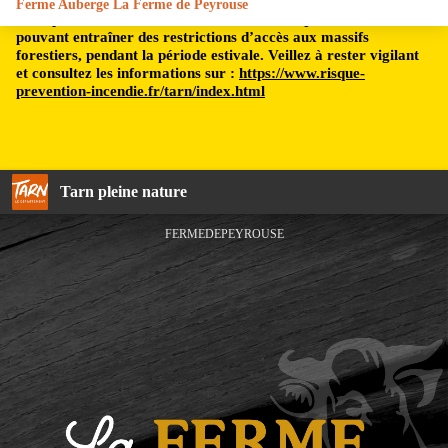
Ferme Auberge La Ferme de Peyrouse
Le département du Tarn est soumis à un risque incendie,
pouvant entraîner des restrictions d’accès aux massifs
forestiers, pendant la période estivale. Veillez à rester vigilant
et consultez les informations sur :
https://www.risque-
prevention-incendie.fr/tarn/index.html
Tarn pleine nature
FERMEDEPEYROUSE