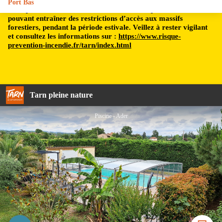
Port Bas
Le département du Tarn est soumis à un risque incendie,
pouvant entraîner des restrictions d’accès aux massifs
forestiers, pendant la période estivale. Veillez à rester vigilant
et consultez les informations sur :
https://www.risque-
prevention-incendie.fr/tarn/index.html
Tarn pleine nature
Piscine - Ader
Imprimer