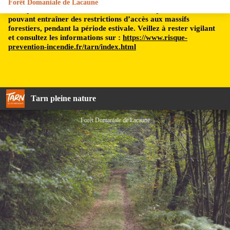
Forêt Domaniale de Lacaune
Le département du Tarn est soumis à un risque incendie,
pouvant entraîner des restrictions d’accès aux massifs
forestiers, pendant la période estivale. Veillez à rester vigilant
et consultez les informations sur :
https://www.risque-
prevention-incendie.fr/tarn/index.html
Tarn pleine nature
Forêt Domaniale de Lacaune