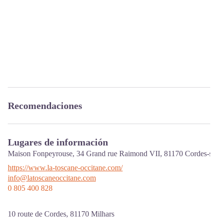
Recomendaciones
Lugares de información
Maison Fonpeyrouse, 34 Grand rue Raimond VII,
81170
Cordes-sur
https://www.la-toscane-occitane.com/
info@latoscaneoccitane.com
0 805 400 828
10 route de Cordes,
81170
Milhars