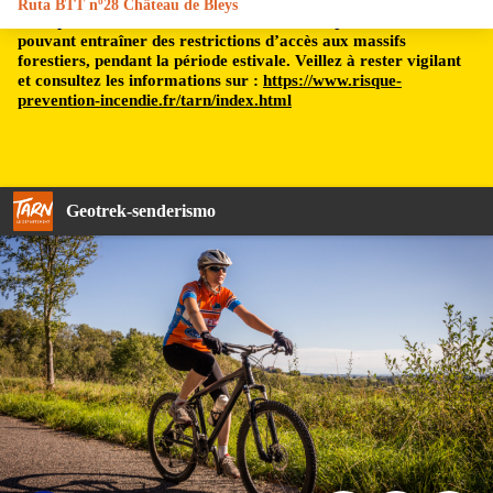
Ruta BTT nº28 Château de Bleys
Le département du Tarn est soumis à un risque incendie,
pouvant entraîner des restrictions d’accès aux massifs
forestiers, pendant la période estivale. Veillez à rester vigilant
et consultez les informations sur :
https://www.risque-
prevention-incendie.fr/tarn/index.html
Geotrek-senderismo
Pascale Walter