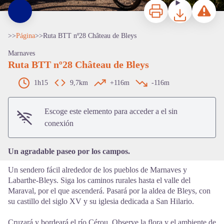
Imprimir
Bajar
Informar 
>>
Página
>
>
Ruta BTT nº28 Château de Bleys
Marnaves
Ruta BTT nº28 Château de Bleys
1h15
9,7km
+116m
-116m
View picture in full screen
Escoge este elemento para acceder a el sin
conexión
Un agradable paseo por los campos.
Un sendero fácil alrededor de los pueblos de Marnaves y
Labarthe-Bleys. Siga los caminos rurales hasta el valle del
Maraval, por el que ascenderá. Pasará por la aldea de Bleys, con
su castillo del siglo XV y su iglesia dedicada a San Hilario.
Cruzará y bordeará el río Cérou. Observe la flora y el ambiente de