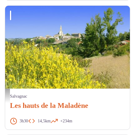
Paysage - OT LTO
Salvagnac
Les hauts de la Maladène
3h30
14,5km
+234m