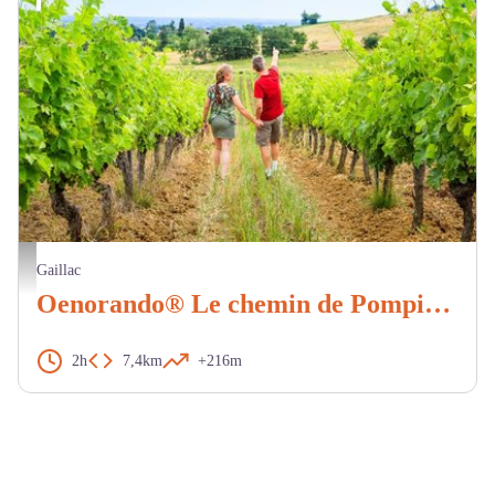
Marcheurs dans les vignes - Duffau
Gaillac
Oenorando® Le chemin de Pompirac
2h
7,4km
+216m