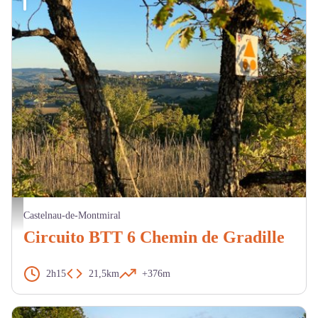
Vue de Castelnau de Montmiral - M. Cazeméa
Castelnau-de-Montmiral
Circuito BTT 6 Chemin de Gradille
2h15
21,5km
+376m