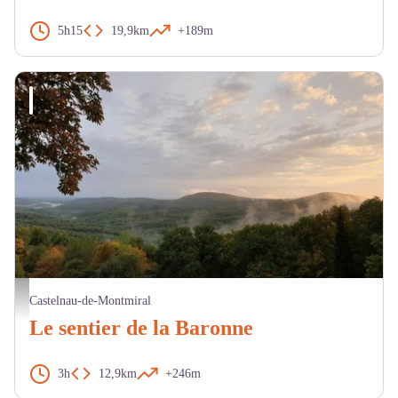
5h15
19,9km
+189m
Forêt domaniale de Grésigne - ONF
Castelnau-de-Montmiral
Le sentier de la Baronne
3h
12,9km
+246m