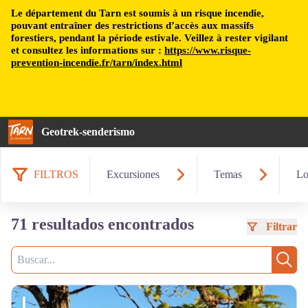
Le département du Tarn est soumis à un risque incendie,
pouvant entraîner des restrictions d’accès aux massifs
forestiers, pendant la période estivale. Veillez à rester vigilant
et consultez les informations sur :
https://www.risque-
prevention-incendie.fr/tarn/index.html
Geotrek-senderismo
FILTROS
Excursiones
Temas
Lo
71 resultados encontrados
Filtrar
Busca
Busc