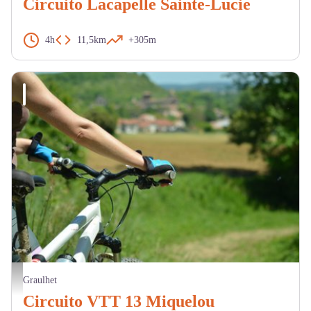
Circuito Lacapelle Sainte-Lucie
4h
11,5km
+305m
Perrine Astruc
Graulhet
Circuito VTT 13 Miquelou