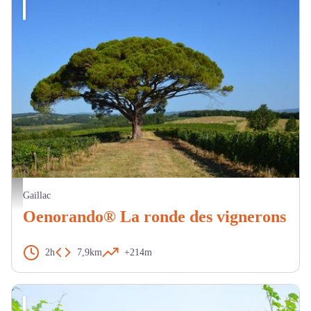
Pin parasol. - CDRP
Gaillac
Oenorando® La ronde des vignerons
2h
7,9km
+214m