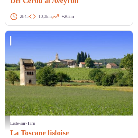
Del Cérou al Aveyron
2h45
10,3km
+262m
Pigeonnier. - JL. Pieux
Lisle-sur-Tarn
La Toscane lisloise