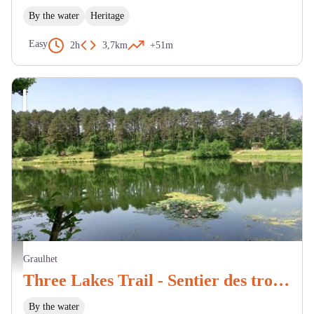
By the water
Heritage
Easy
2h
3,7km
+51m
Lac de Nabeillou avec lotus en fleurs - C.Manuel - 2022
Graulhet
Three Lakes Trail - Sentier des trois lacs
By the water