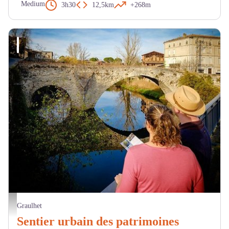
Medium
3h30
12,5km
+268m
Pont de Graulhet - Pierre Grand
Graulhet
Sentier urbain des patrimoines