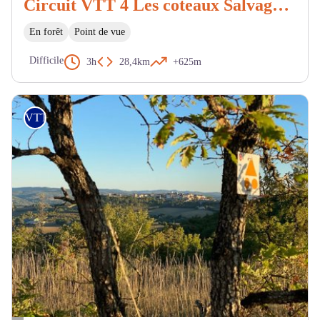
Circuit VTT 4 Les coteaux Salvagnacois
En forêt
Point de vue
Difficile
3h
28,4km
+625m
VTT