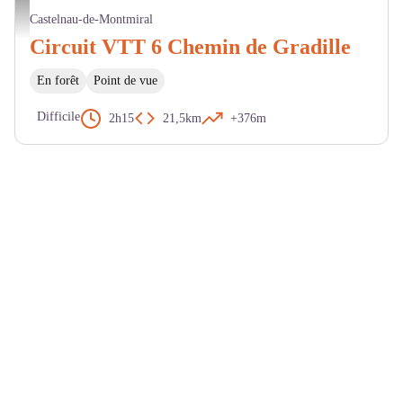
Vue de Castelnau de Montmiral - M. Cazeméa
Castelnau-de-Montmiral
Circuit VTT 6 Chemin de Gradille
En forêt
Point de vue
Difficile
2h15
21,5km
+376m