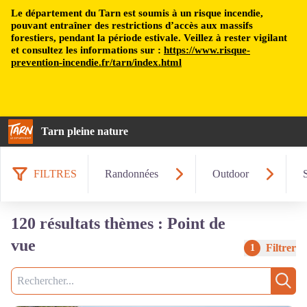
Le département du Tarn est soumis à un risque incendie,
pouvant entraîner des restrictions d’accès aux massifs
forestiers, pendant la période estivale. Veillez à rester vigilant
et consultez les informations sur :
https://www.risque-
prevention-incendie.fr/tarn/index.html
Tarn pleine nature
FILTRES
Randonnées
Outdoor
120 résultats thèmes : Point de
vue
Filtrer
1
Recherche
Rech