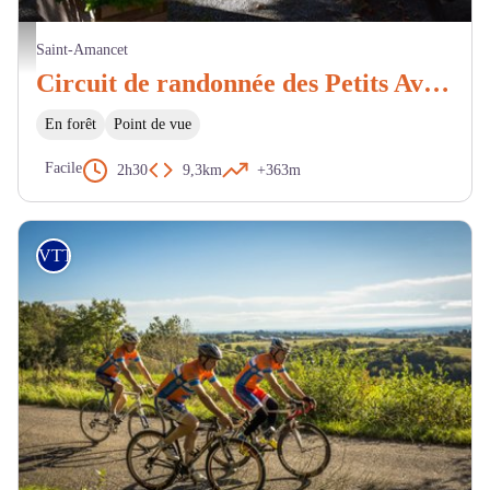
place de Saint-Amancet avec ses grands platanes et sa fontaine. - OTI
Saint-Amancet
Circuit de randonnée des Petits Avaris
En forêt
Point de vue
Facile
2h30
9,3km
+363m
VTT