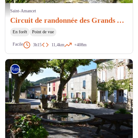
ruisseau des Avaris - Mairie Saint-Amancet
Saint-Amancet
Circuit de randonnée des Grands Avaris
En forêt
Point de vue
Facile
3h15
11,4km
+408m
Randonnée