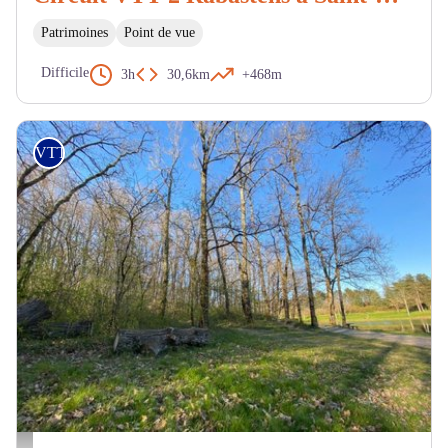
Patrimoines
Point de vue
Difficile
3h
30,6km
+468m
VTT