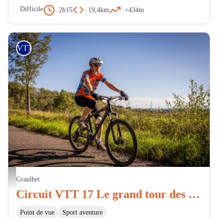
Difficile
2h15
19,4km
+434m
VTT
Pascale Walter
Graulhet
Circuit VTT 17 Le grand tour des collines
Point de vue
Sport aventure