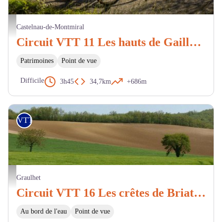
Pascale Walter
Castelnau-de-Montmiral
Circuit VTT 11 Les hauts de Gaillac rouge
Patrimoines
Point de vue
Difficile
3h45
34,7km
+686m
VTT
mairie de Puybegon
Graulhet
Circuit VTT 16 Les crêtes de Briatexte
Au bord de l'eau
Point de vue