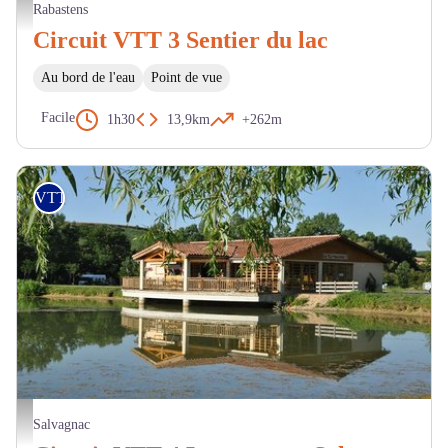
Lac des Auzerals - M. Cazeméa
Rabastens
Circuit VTT 3 Sentier du lac
Au bord de l'eau
Point de vue
Facile
1h30
13,9km
+262m
VTT
Guinguette du Lac des Sourigous - mairie de Salvagnac
Salvagnac