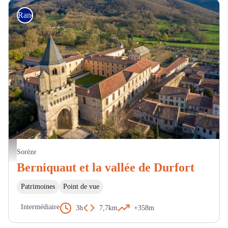
Randonnée
Sorèze vue du ciel - P. Roux
Sorèze
Berniquaut et la vallée de Durfort
Patrimoines
Point de vue
Intermédiaire
3h
7,7km
+358m