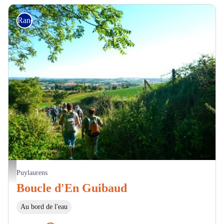
Randonnée
Sur le chemin - OTI Terres d'Autan - Montagne Noire
Puylaurens
Boucle d'En Guibaud
Au bord de l'eau