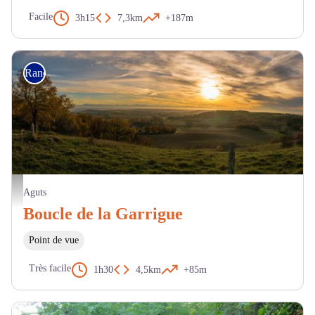
Facile
3h15
7,3km
+187m
Randonnée
Paysage - Pays de Cocagne
Aguts
Boucle de la Garrigue
Point de vue
Très facile
1h30
4,5km
+85m