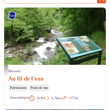
Rech
Randonnée
L'Arnette - OTCM
Mazamet
Au fil de l'eau
Patrimoines
Point de vue
Intermédiaire
2h30
6,7km
+377m