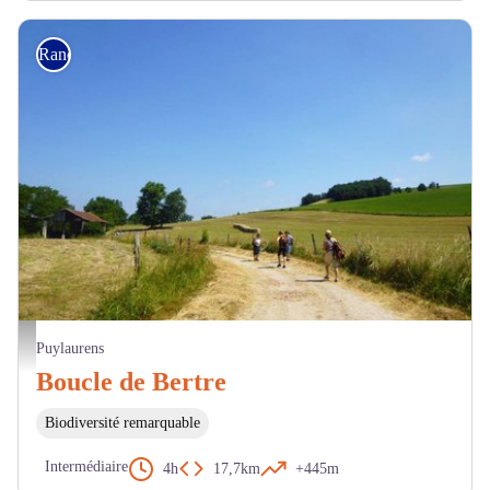
Randonnée
Randonneurs - CDRP
Puylaurens
Boucle de Bertre
Biodiversité remarquable
Intermédiaire
4h
17,7km
+445m