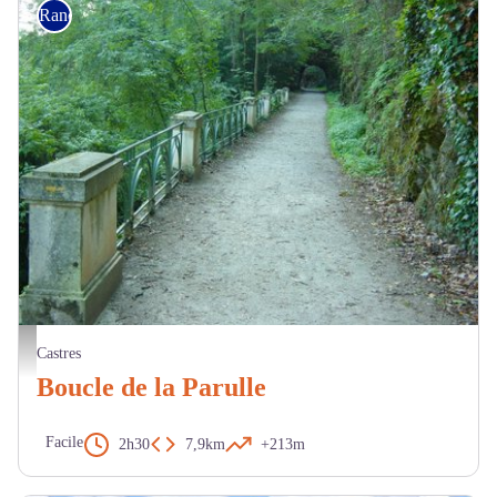
Randonnée
Sentier le long de l'Agout - OTCM
Castres
Boucle de la Parulle
Facile
2h30
7,9km
+213m