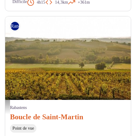
Difficile
4h15
14,3km
+361m
Randonnée
Paysage de vignes - Pascale Walter CDT tarn
Rabastens
Boucle de Saint-Martin
Point de vue