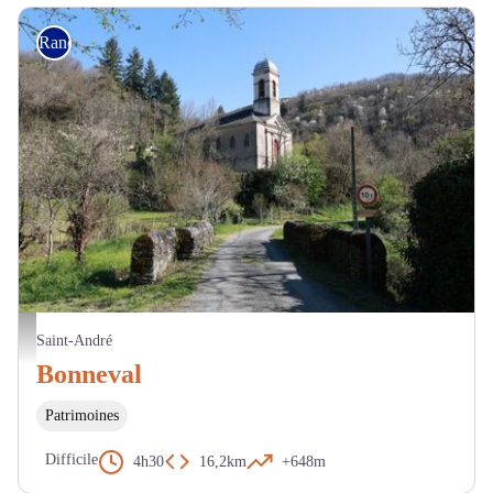
Randonnée
Vue sur l'église de Bonneval - ©️Département du Tarn - Xavier Floutard-Vayleux
Saint-André
Bonneval
Patrimoines
Difficile
4h30
16,2km
+648m