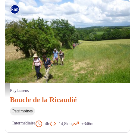
Randonnée
Randonneurs - Les chemins du Pastel
Puylaurens
Boucle de la Ricaudié
Patrimoines
Intermédiaire
4h
14,8km
+346m