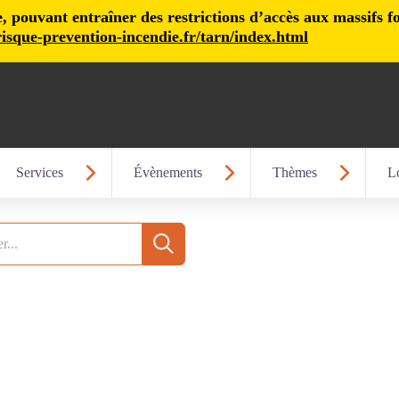
pouvant entraîner des restrictions d’accès aux massifs fore
isque-prevention-incendie.fr/tarn/index.html
Services
Évènements
Thèmes
Lo
Recherche