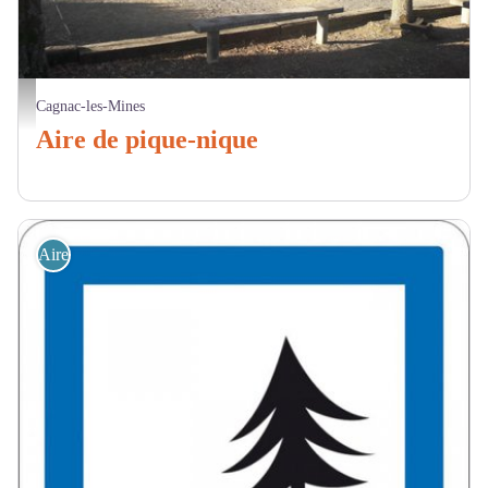
terrain de petanque - Mairie Cagnac
Cagnac-les-Mines
Aire de pique-nique
Aire de Pique Nique