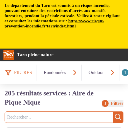
Le département du Tarn est soumis à un risque incendie,
pouvant entraîner des restrictions d’accès aux massifs
forestiers, pendant la période estivale. Veillez à rester vigilant
et consultez les informations sur :
https://www.risque-
prevention-incendie.fr/tarn/index.html
Tarn pleine nature
FILTRES
Randonnées
Outdoor
1
205 résultats services : Aire de
Pique Nique
Filtrer
1
Recherche
Rech