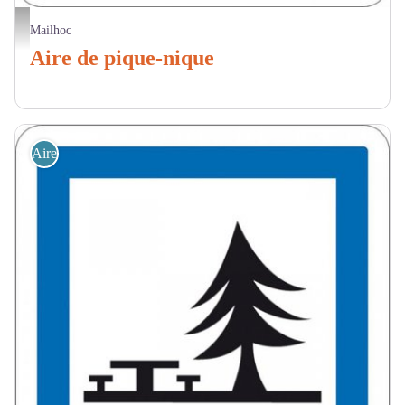
Aire de pique nique Logo
Mailhoc
Aire de pique-nique
Aire de Pique Nique