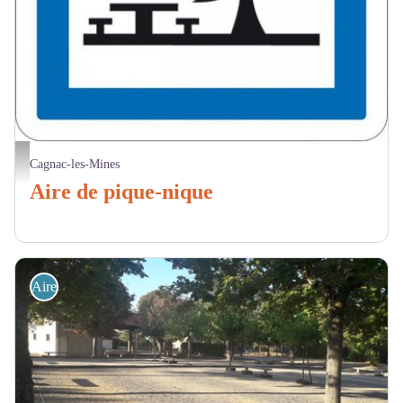
Aire de pique nique Logo
Cagnac-les-Mines
Aire de pique-nique
Aire de Pique Nique