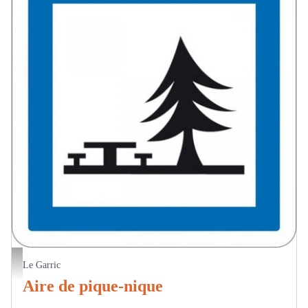
Aire de pique nique Logo
Le Garric
Aire de pique-nique