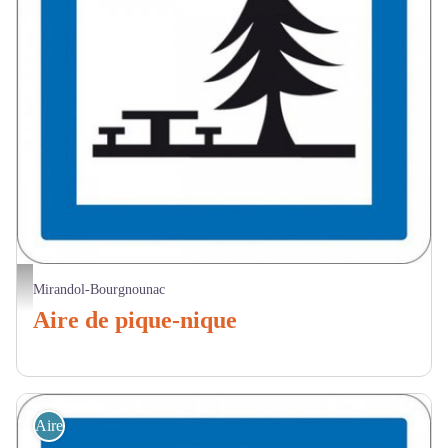
Aire de pique nique Logo
Mirandol-Bourgnounac
Aire de pique-nique
Aire de Pique Nique