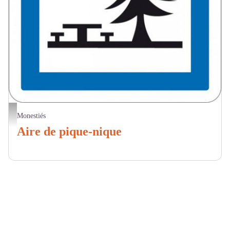
Aire de pique nique Logo
Monestiés
Aire de pique-nique