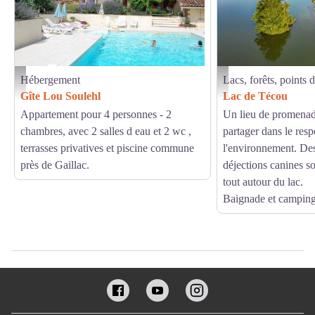
Hébergement
Lacs, forêts, points 
photo générale extérieurs - Cadalen - Tarn - Clévacances
Lac de Técou_Técou - Ray
Gîte Lou Soulehl
Lac de Técou
Appartement pour 4 personnes - 2
Un lieu de promenad
chambres, avec 2 salles d eau et 2 wc ,
partager dans le resp
terrasses privatives et piscine commune
l'environnement. De
près de Gaillac.
déjections canines so
tout autour du lac.
Baignade et camping 