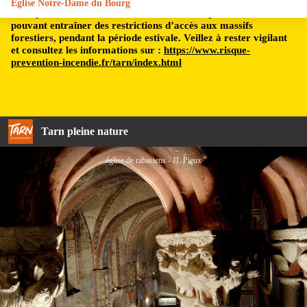
Église Notre-Dame du Bourg
Le département du Tarn est soumis à un risque incendie,
pouvant entraîner des restrictions d’accès aux massifs
forestiers, pendant la période estivale. Veillez à rester vigilant
et consultez les informations sur :
https://www.risque-
prevention-incendie.fr/tarn/index.html
Tarn pleine nature
église de rabastens - JL Pieux