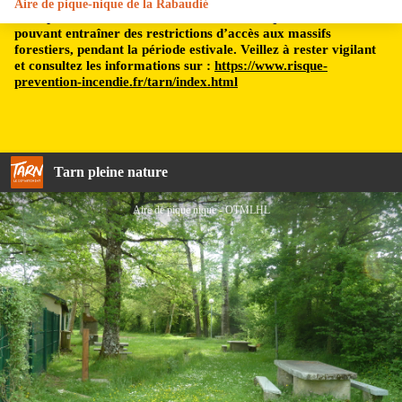
Aire de pique-nique de la Rabaudié
Le département du Tarn est soumis à un risque incendie,
pouvant entraîner des restrictions d’accès aux massifs
forestiers, pendant la période estivale. Veillez à rester vigilant
et consultez les informations sur :
https://www.risque-
prevention-incendie.fr/tarn/index.html
Tarn pleine nature
Aire de pique nique - OTMLHL