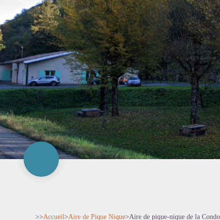
>>
Accueil
>
Aire de Pique Nique
>
Aire de pique-nique de la Cond