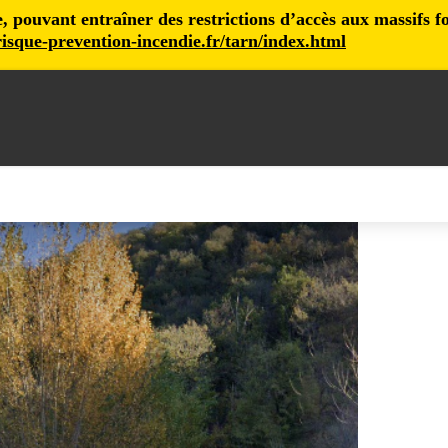
pouvant entraîner des restrictions d’accès aux massifs fore
isque-prevention-incendie.fr/tarn/index.html