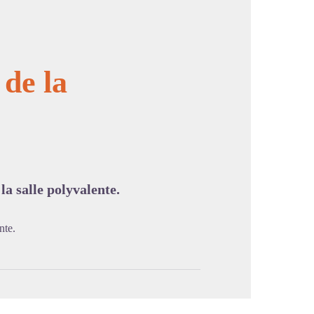
 de la
image en plein écran
la salle polyvalente.
nte.