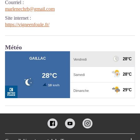
Courriel
:
marlenechrb@gmail.com
Site internet
:
https://vigneenfoule.fr/
Météo