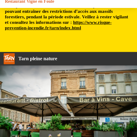
Restaurant Vigne en Foule
Le département du Tarn est soumis à un risque incendie,
pouvant entraîner des restrictions d’accès aux massifs
forestiers, pendant la période estivale. Veillez à rester vigilant
et consultez les informations sur :
https://www.risque-
prevention-incendie.fr/tarn/index.html
Tarn pleine nature
Terrasse - InfinityGraphic