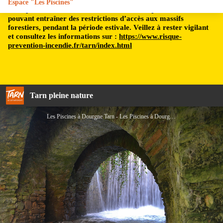
Espace "Les Piscines"
Le département du Tarn est soumis à un risque incendie,
pouvant entraîner des restrictions d’accès aux massifs
forestiers, pendant la période estivale. Veillez à rester vigilant
et consultez les informations sur :
https://www.risque-
prevention-incendie.fr/tarn/index.html
Tarn pleine nature
Les Piscines à Dourgne Tarn - Les Piscines à Dourgne Tarn