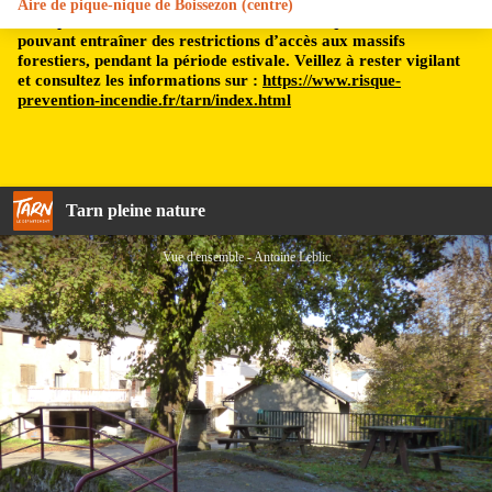
Aire de pique-nique de Boissezon (centre)
Le département du Tarn est soumis à un risque incendie,
pouvant entraîner des restrictions d’accès aux massifs
forestiers, pendant la période estivale. Veillez à rester vigilant
et consultez les informations sur :
https://www.risque-
prevention-incendie.fr/tarn/index.html
Tarn pleine nature
Vue d'ensemble - Antoine Leblic