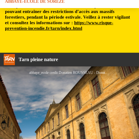
ABBAYE-ECOLE DE SOREZE
Le département du Tarn est soumis à un risque incendie,
pouvant entraîner des restrictions d’accès aux massifs
forestiers, pendant la période estivale. Veillez à rester vigilant
et consultez les informations sur :
https://www.risque-
prevention-incendie.fr/tarn/index.html
Tarn pleine nature
abbaye_ecole credit Donatien ROUSSEAU - Donatien ROUSSEAU