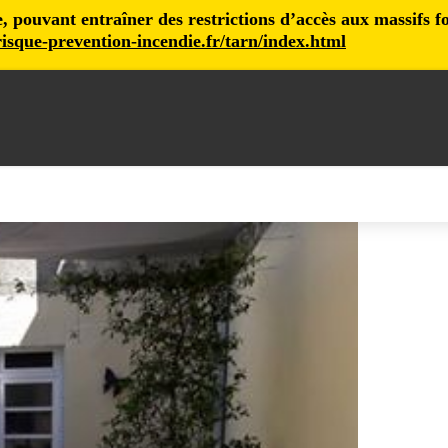
pouvant entraîner des restrictions d’accès aux massifs fore
isque-prevention-incendie.fr/tarn/index.html