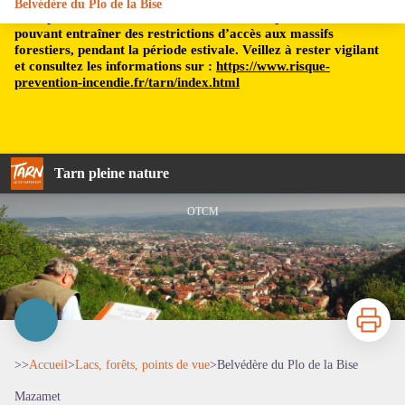
Belvédère du Plo de la Bise
Le département du Tarn est soumis à un risque incendie,
pouvant entraîner des restrictions d’accès aux massifs
forestiers, pendant la période estivale. Veillez à rester vigilant
et consultez les informations sur :
https://www.risque-
prevention-incendie.fr/tarn/index.html
Tarn pleine nature
OTCM
Imprimer
>>
Accueil
>
Lacs, forêts, points de vue
>
Belvédère du Plo de la Bise
Voir l'image en plein écran
Mazamet