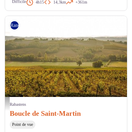
Difficile
4h15
14,3km
+361m
Randonnée
Paysage de vignes - Pascale Walter CDT tarn
Rabastens
Boucle de Saint-Martin
Point de vue