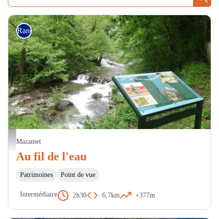
Rech
Randonnée
L'Arnette - OTCM
Mazamet
Au fil de l'eau
Patrimoines
Point de vue
Intermédiaire
2h30
6,7km
+377m