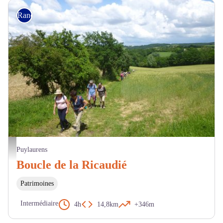
Randonnée
Randonneurs - Les chemins du Pastel
Puylaurens
Boucle de la Ricaudié
Patrimoines
Intermédiaire
4h
14,8km
+346m