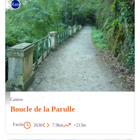
Randonnée
Sentier le long de l'Agout - OTCM
Castres
Boucle de la Parulle
Facile
2h30
7,9km
+213m