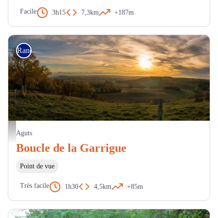
Facile
3h15
7,3km
+187m
Randonnée
Paysage - Pays de Cocagne
Aguts
Boucle de la Garrigue
Point de vue
Très facile
1h30
4,5km
+85m