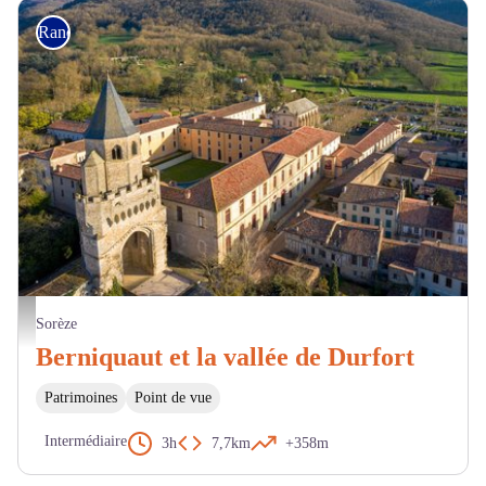
Randonnée
Sorèze vue du ciel - P. Roux
Sorèze
Berniquaut et la vallée de Durfort
Patrimoines
Point de vue
Intermédiaire
3h
7,7km
+358m