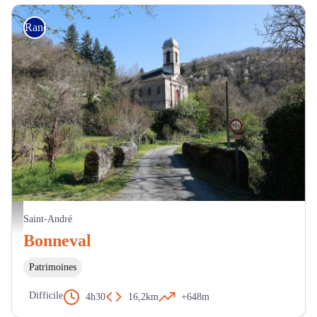
Randonnée
Vue sur l'église de Bonneval - ©️Département du Tarn - Xavier Floutard-Vayleux
Saint-André
Bonneval
Patrimoines
Difficile
4h30
16,2km
+648m