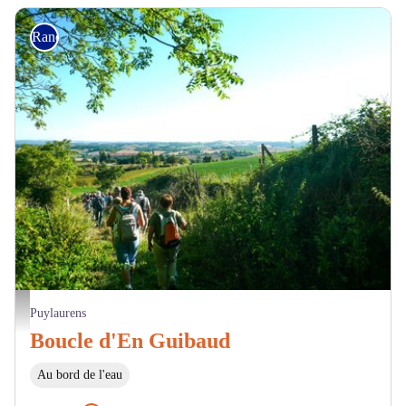
Randonnée
Sur le chemin - OTI Terres d'Autan - Montagne Noire
Puylaurens
Boucle d'En Guibaud
Au bord de l'eau