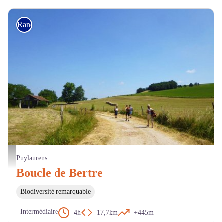
Randonnée
Randonneurs - CDRP
Puylaurens
Boucle de Bertre
Biodiversité remarquable
Intermédiaire
4h
17,7km
+445m