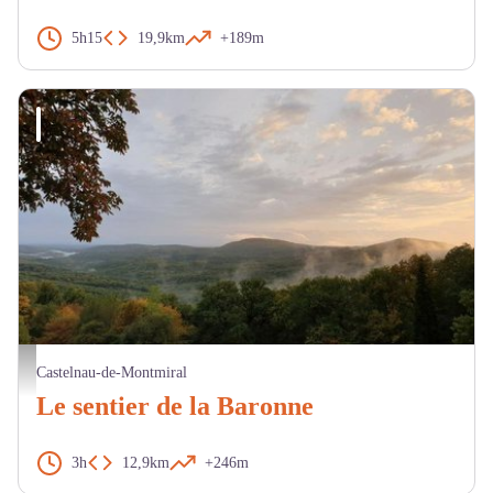
5h15
19,9km
+189m
Forêt domaniale de Grésigne - ONF
Castelnau-de-Montmiral
Le sentier de la Baronne
3h
12,9km
+246m