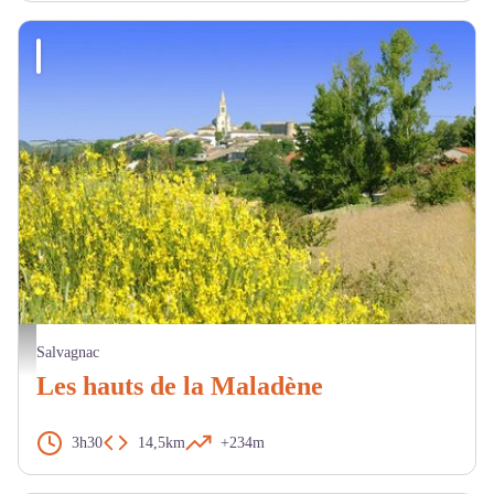
Paysage - OT LTO
Salvagnac
Les hauts de la Maladène
3h30
14,5km
+234m