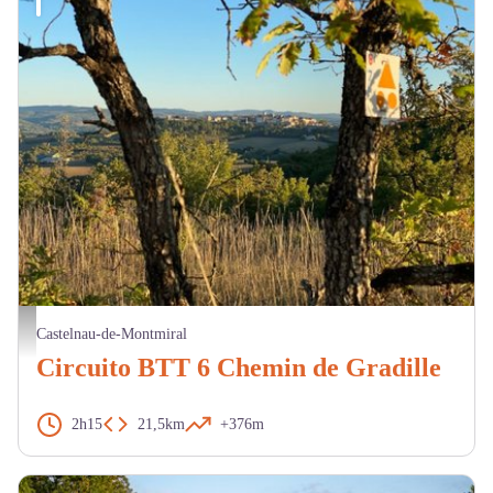
Vue de Castelnau de Montmiral - M. Cazeméa
Castelnau-de-Montmiral
Circuito BTT 6 Chemin de Gradille
2h15
21,5km
+376m