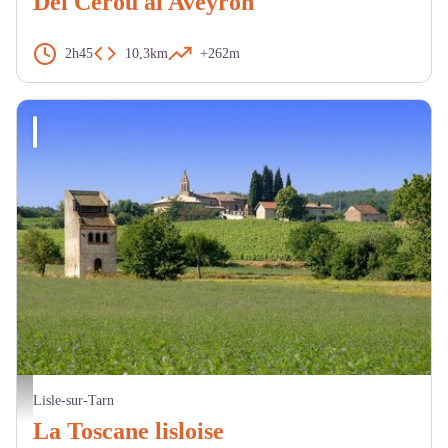
Del Cérou al Aveyron
2h45
10,3km
+262m
Pigeonnier. - JL. Pieux
Lisle-sur-Tarn
La Toscane lisloise