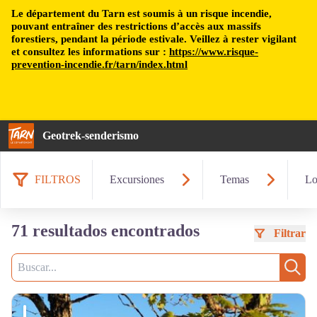
Le département du Tarn est soumis à un risque incendie,
pouvant entraîner des restrictions d’accès aux massifs
forestiers, pendant la période estivale. Veillez à rester vigilant
et consultez les informations sur :
https://www.risque-
prevention-incendie.fr/tarn/index.html
Geotrek-senderismo
FILTROS
Excursiones
Temas
Lo
71 resultados encontrados
Filtrar
Busca
Busc