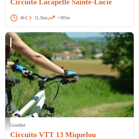
Circuito Lacapelle Sainte-Lucie
4h
11,5km
+305m
Perrine Astruc
Graulhet
Circuito VTT 13 Miquelou