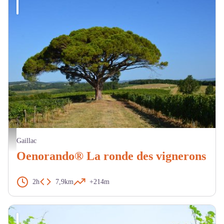
Pin parasol. - CDRP
Gaillac
Oenorando® La ronde des vignerons
2h
7,9km
+214m