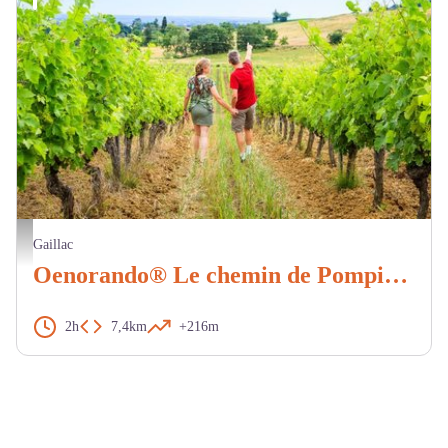
Marcheurs dans les vignes - Duffau
Gaillac
Oenorando® Le chemin de Pompirac
2h
7,4km
+216m