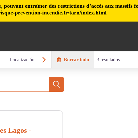
pouvant entraîner des restrictions d’accès aux massifs fore
isque-prevention-incendie.fr/tarn/index.html
Localización
Borrar todo
3 resultados
Busca
es Lagos -