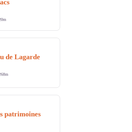
lacs
20m
au de Lagarde
268m
es patrimoines