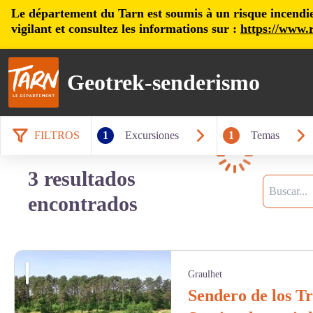
Le département du Tarn est soumis à un risque incendie, 
vigilant et consultez les informations sur :
https://www.r
Geotrek-senderismo
FILTROS
1
Excursiones
1
Temas
Cargando
3 resultados
Busca
encontrados
Graulhet
Sendero de los Tr